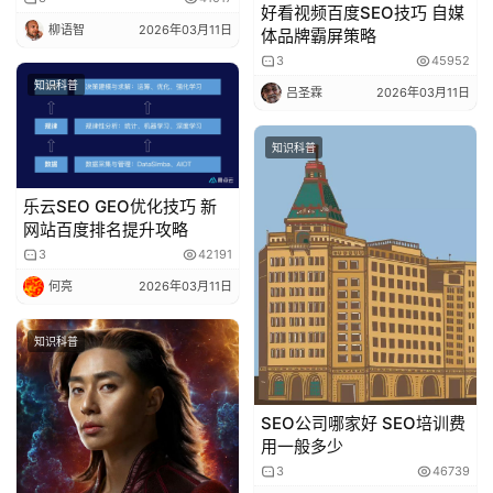
好看视频百度SEO技巧 自媒
柳语智
2026年03月11日
体品牌霸屏策略
3
45952
知识科普
吕圣霖
2026年03月11日
知识科普
乐云SEO GEO优化技巧 新
网站百度排名提升攻略
3
42191
何亮
2026年03月11日
知识科普
SEO公司哪家好 SEO培训费
用一般多少
3
46739