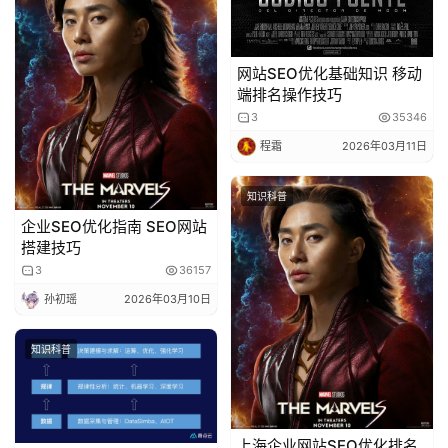
普
娱
网站SEO优化基础知识 移动
乐
端排名操作技巧
资
3
35346
讯
程霜
2026年03月11日
知识科普
企业SEO优化指南 SEO网站
搭建技巧
3
36157
孙初瑶
2026年03月10日
知识科普
上海企业网站SEO优化排名