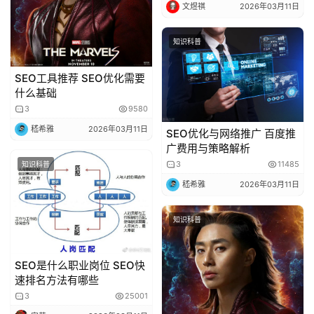
文煜祺
2026年03月11日
知识科普
SEO工具推荐 SEO优化需要
什么基础
3
9580
嵇希雅
2026年03月11日
SEO优化与网络推广 百度推
广费用与策略解析
3
11485
知识科普
嵇希雅
2026年03月11日
知识科普
首
SEO是什么职业岗位 SEO快
速排名方法有哪些
页
3
25001