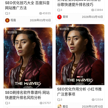
SEO优化技巧大全 百度抖音
谷歌快速提升排名技巧
网站推广方法
3
23894
3
45935
胥祥
2026年03月10日
程霜
2026年03月10日
知识科普
知识科普
SEO优化作用分析 小红书推
SEO刷排名软件靠谱吗 网站
广注意事项
快速提升排名风险分析
3
12554
3
25707
戴佳
2026年03月10日