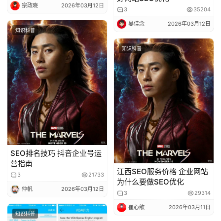
宗政晓
2026年03月12日
3
35204
晏佳念
2026年03月12日
知识科普
知识科普
SEO排名技巧 抖音企业号运
营指南
江西SEO服务价格 企业网站
3
21733
为什么要做SEO优化
仲帆
2026年03月12日
3
29314
崔心歆
2026年03月11日
知识科普