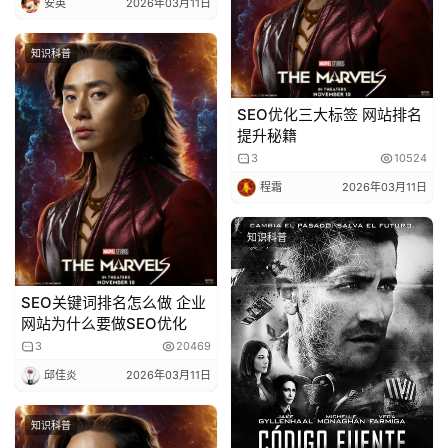
安英
2026年03月11日
作
者
知识科普
专
栏
SEO优化三大标签 网站排名
提升秘籍
生
活
3
10524
常
程霜
2026年03月11日
识
知识科普
经
验
SEO关键词排名怎么做 企业
分
网站为什么要做SEO优化
享
3
20469
邱佳炎
2026年03月11日
知
识
知识科普
科