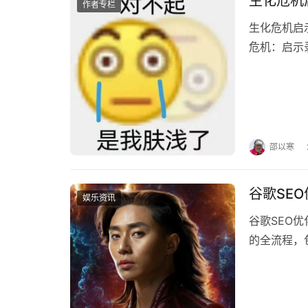
生化危机
作者专栏
生化危机启示录在哪
危机：启示录
款支持3D
邵以寒
谷歌SE
娱乐资讯
谷歌SEO
的全流程，
础优化（上