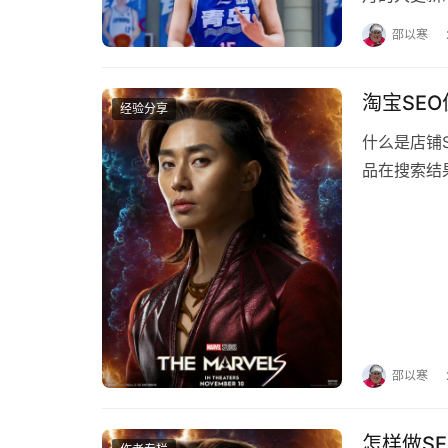
的收录和排
邵以寒
淘宝SE
经验分享
什么是店铺
品在搜索结
影"和"火
邵以寒
怎样做SE