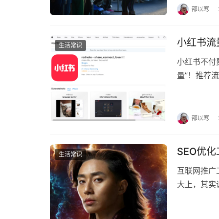
邵以寒
小红书流
生活常识
小红书不付
量”！推荐
或标题不够
邵以寒
SEO优
生活常识
互联网推广
大上，其实说
优化：这可