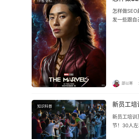
作者专栏
怎样做SEO最好伪原创工
发一些跟自
设置签名啥
邵以寒
新员工培
知识科普
新员工培训
节！30人
个超级好玩