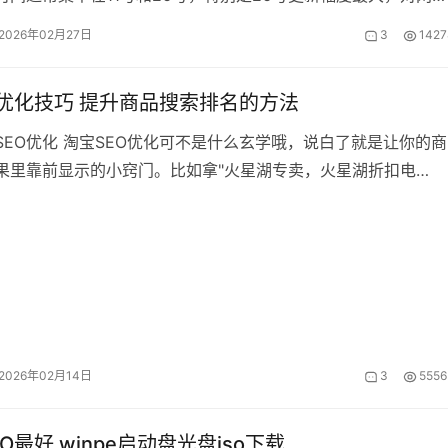
名产生重要影响。不过也
2026年02月27日
3
1427
O优化技巧 提升商品搜索排名的方法
SEO优化 淘宝SEO优化可不是什么玄学哦，说白了就是让你的商
果里靠前显示的小窍门。比如拿"火星湖专卖，火星湖折扣电
星湖电影票"这两个商品来说，很
2026年02月14日
3
5556
O最好 winpe启动盘光盘iso下载