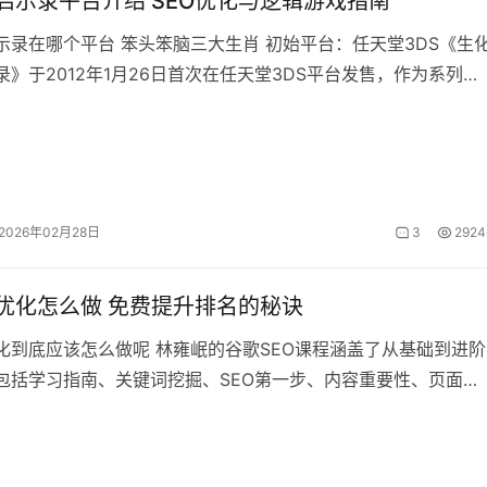
启示录平台介绍 SEO优化与逻辑游戏指南
个平台 笨头笨脑三大生肖 初始平台：任天堂3DS《生化
》于2012年1月26日首次在任天堂3DS平台发售，作为系列首
显示的作品，其画面
2026年02月28日
3
2924
O优化怎么做 免费提升排名的秘诀
优化到底应该怎么做呢 林雍岷的谷歌SEO课程涵盖了从基础到进阶
包括学习指南、关键词挖掘、SEO第一步、内容重要性、页面基
下）、结构化数据、提交搜索