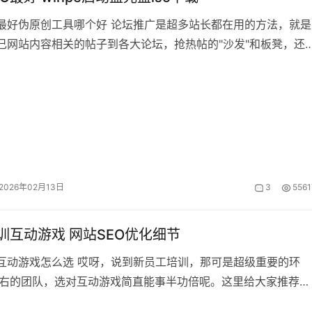
具哪个好 论坛推广是超多站长都在用的方法，就是
己网站内容相关的帖子到各大论坛，抢热帖的"沙发"和板凳，还
的。有个站长特得意地告
2026年02月13日
3
5561
训互动游戏 网站SEO优化细节
互动游戏怎么选 哎呀，说到新员工培训，那可是超级重要的环
左右的团队，选对互动游戏简直能事半功倍呢。这里给大家推荐一
的串名字游戏：所有人围成一圈，从