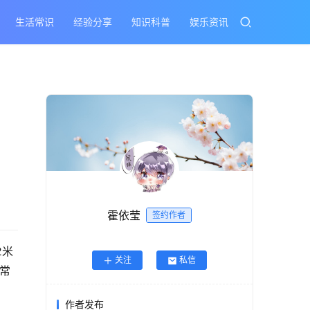
生活常识
经验分享
知识科普
娱乐资讯
霍依莹
签约作者
2米
关注
私信
日常
作者发布