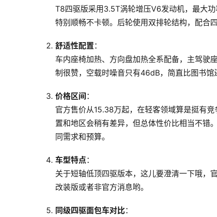
T8四驱版采用3.5T涡轮增压V6发动机，最大
特别顺畅不卡顿。后轮使用双排轮结构，配合
舒适性配置
：
车内座椅加热、方向盘加热全系配备，主驾驶座
制很赞，空载时噪音只有46dB，简直比图书馆
价格区间
：
官方售价从15.38万起，在轻客领域算是挺有
置和地区会稍有差异，但总体性价比相当不错。另
同需求和预算。
车型特点
：
关于短轴低顶四驱版本，这儿要澄清一下哦，
改装版或者非官方消息哟。
同级四驱面包车对比
：