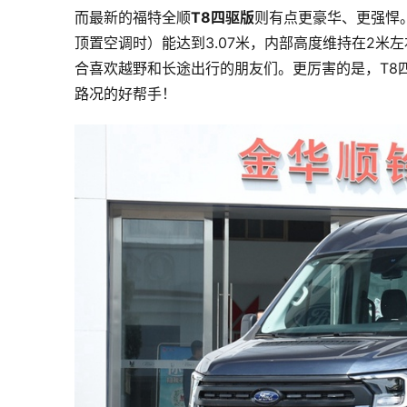
而最新的福特全顺
T8四驱版
则有点更豪华、更强悍。
顶置空调时）能达到3.07米，内部高度维持在2
合喜欢越野和长途出行的朋友们。更厉害的是，T8
路况的好帮手！