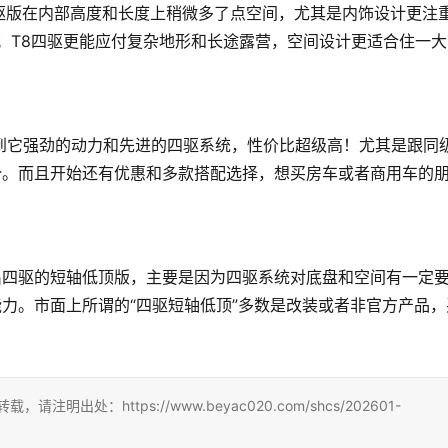
驱版在内部高度和长度上稍微多了点空间，尤其是内饰设计更注
活；T8四驱更能应付复杂地形和长途露营，空间设计更适合住一大
虑到它强劲的动力和先进的四驱系统，性价比超级高！尤其是跟同
势。而且开始还有优惠和多款搭配选择，想买房车或者商用车的
？
出四驱的短轴低顶版，主要是因为四驱系统对底盘和空间有一定
力。市面上所谓的“四驱短轴低顶”多数是改装或者非官方产品，
处：https://www.beyac020.com/shcs/202601-