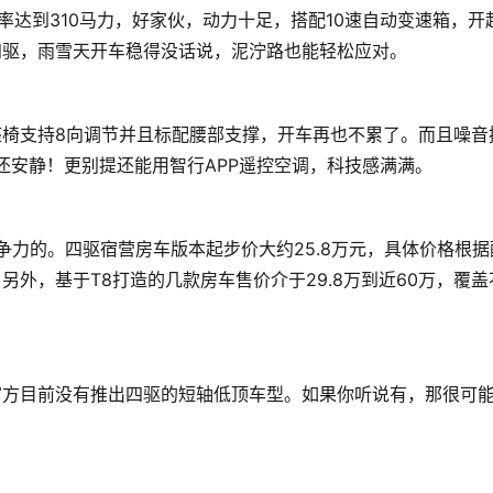
功率达到310马力，好家伙，动力十足，搭配10速自动变速箱，开
四驱，雨雪天开车稳得没话说，泥泞路也能轻松应对。
椅支持8向调节并且标配腰部支撑，开车再也不累了。而且噪音
还安静！更别提还能用智行APP遥控空调，科技感满满。
竞争力的。四驱宿营房车版本起步价大约25.8万元，具体价格根据
外，基于T8打造的几款房车售价介于29.8万到近60万，覆盖
官方目前没有推出四驱的短轴低顶车型。如果你听说有，那很可