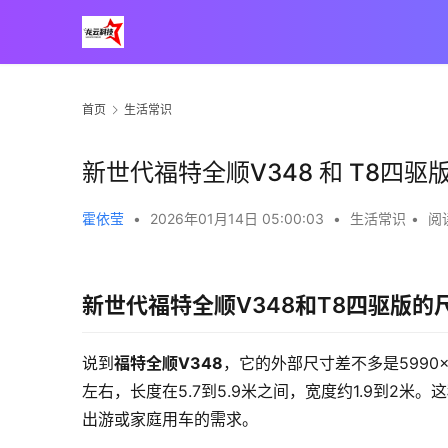
首页
生活常识
00:00 / 00:23
新世代福特全顺V348 和 T8四
霍依莹
•
2026年01月14日 05:00:03
•
生活常识
•
阅读
新世代福特全顺V348和T8四驱版
说到
福特全顺V348
，它的外部尺寸差不多是5990
左右，长度在5.7到5.9米之间，宽度约1.9到2
出游或家庭用车的需求。