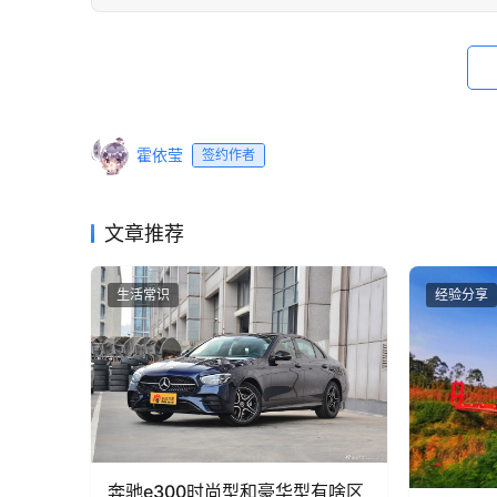
霍依莹
签约作者
文章推荐
生活常识
经验分享
奔驰e300时尚型和豪华型有啥区