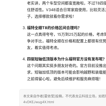
老实讲，两个车型空间都蛮宽敞啦，不过T8四
住舒适性。V348适合日常家庭使用，比较灵
子，选择哪款就看你需求啦！
福特全顺T8的价格区间合理吗？
这一点真得夸夸，15万到25万起的价格，考
争对手比，福特全顺在价格和配置上都很有优
友，着实值得考虑。
四驱短轴低顶版本为什么福特官方没有发布呢
这个问题其实挺多朋友好奇的。官方目前没推
求，短轴加低顶的版本可能会影响越野和装载能
之前得留心啦，避免后续维护和服务麻烦哦！
本文来自作者[霍依莹]投稿，不代表龙云科技立场，如若转载，请注明出
4vDKEJwug4X.html