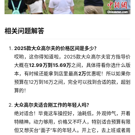
首
页
作
相关问题解答
者
专
栏
2025款大众高尔夫的价格区间是多少？
哎哟，这你得知道啦，2025款大众高尔夫官方指导价
生
大概在
12.99万到15.69万
之间，具体得看你选什么版
活
本，有时候还能拿到店里最高
2万
优惠呢！所以如果你
常
预算在12万到16万之间，完全可以找到合适的款，超划
识
算的！
经
大众高尔夫适合刚工作的年轻人吗？
验
绝对适合！毕竟这车操控好，油耗低，外观帅气，开着
分
特精神。动力够用，价格又不吓人，特别适合预算有限
享
但又想买台“面子”车的年轻人。开上它，去上班或者周