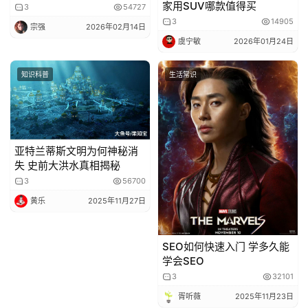
家用SUV哪款值得买
3
54727
3
14905
宗强
2026年02月14日
虞宁敏
2026年01月24日
知识科普
生活常识
亚特兰蒂斯文明为何神秘消
失 史前大洪水真相揭秘
3
56700
黄乐
2025年11月27日
SEO如何快速入门 学多久能
学会SEO
3
32101
胥听薇
2025年11月23日