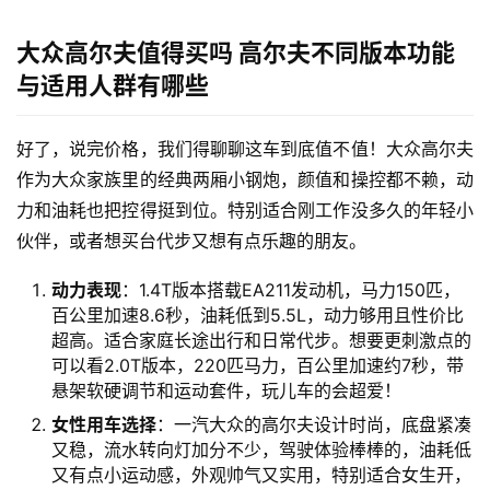
大众高尔夫值得买吗 高尔夫不同版本功能
与适用人群有哪些
好了，说完价格，我们得聊聊这车到底值不值！大众高尔夫
作为大众家族里的经典两厢小钢炮，颜值和操控都不赖，动
力和油耗也把控得挺到位。特别适合刚工作没多久的年轻小
伙伴，或者想买台代步又想有点乐趣的朋友。
动力表现
：1.4T版本搭载EA211发动机，马力150匹，
百公里加速8.6秒，油耗低到5.5L，动力够用且性价比
超高。适合家庭长途出行和日常代步。想要更刺激点的
可以看2.0T版本，220匹马力，百公里加速约7秒，带
悬架软硬调节和运动套件，玩儿车的会超爱！
女性用车选择
：一汽大众的高尔夫设计时尚，底盘紧凑
又稳，流水转向灯加分不少，驾驶体验棒棒的，油耗低
又有点小运动感，外观帅气又实用，特别适合女生开，