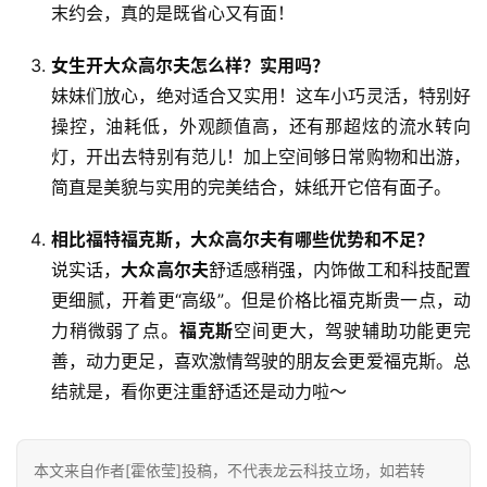
末约会，真的是既省心又有面！
知
识
女生开大众高尔夫怎么样？实用吗？
科
妹妹们放心，绝对适合又实用！这车小巧灵活，特别好
普
操控，油耗低，外观颜值高，还有那超炫的流水转向
灯，开出去特别有范儿！加上空间够日常购物和出游，
娱
乐
简直是美貌与实用的完美结合，妹纸开它倍有面子。
资
讯
相比福特福克斯，大众高尔夫有哪些优势和不足？
说实话，
大众高尔夫
舒适感稍强，内饰做工和科技配置
更细腻，开着更“高级”。但是价格比福克斯贵一点，动
力稍微弱了点。
福克斯
空间更大，驾驶辅助功能更完
善，动力更足，喜欢激情驾驶的朋友会更爱福克斯。总
结就是，看你更注重舒适还是动力啦～
本文来自作者[霍依莹]投稿，不代表龙云科技立场，如若转