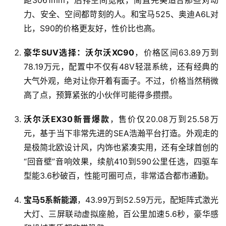
距3061mm，后排空间宽敞，简直完美适合那些对动
力、安全、空间都苛刻的人。和宝马525、奥迪A6L对
比，S90的价格更友好，性价比也高。
豪华SUV选择：沃尔沃XC90
，价格区间63.89万到
78.19万元，配置中不仅有48V轻混系统，还有经典的
大气外观，绝对让你开着有面子。不过，价格当然稍微
高了点，预算紧张的小伙伴可能得多攒攒。
沃尔沃EX30新晋爆款
，售价仅20.08万到25.58万
元，基于当下非常先进的SEA浩瀚平台打造。外观走的
是极简北欧设计风，内饰也紧凑实用，还有全球首创的
“回音壁”音响效果，续航410到590公里任选，四驱车
型能3.6秒破百，性能可圈可点，非常适合都市通勤。
宝马5系新能源
，43.99万到52.59万元，配矩阵式激光
大灯、三屏联动虚拟座舱，百公里加速5.6秒，豪华感