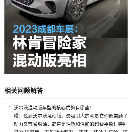
首
页
作
者
专
栏
生
相关问题解答
活
常
识
沃尔沃混动版车型的核心优势有哪些?
哎，说到沃尔沃混动版，最吸引人的就是它们既兼顾了
经
动力又节省燃油，简直是油耗和性能的超级平衡！特别
验