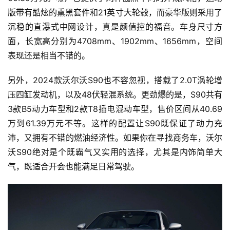
版带有酷炫的熏黑套件和21英寸大轮毂，而豪华版则采用了
沉稳的直瀑式中网设计，真是颜值控的福音。车身尺寸方
面，长宽高分别为4708mm、1902mm、1656mm，空间
表现还是相当不错的。
另外，2024款沃尔沃S90也不容忽视，搭载了2.0T涡轮增
压四缸发动机，以及48伏轻混系统。更劲爆的是，S90共有
3款B5动力车型和2款T8插电混动车型，售价区间从40.69
万到61.39万元不等。这样的配置让S90既保证了动力充
沛，又拥有不错的燃油经济性。如果你在寻找商务车，沃尔
沃S90绝对是个既霸气又实用的选择，尤其是内饰简单大
气，既适合开会也能满足日常驾驶。