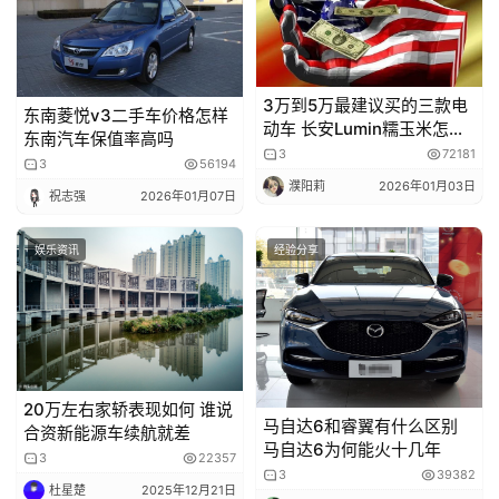
3万到5万最建议买的三款电
东南菱悦v3二手车价格怎样
动车 长安Lumin糯玉米怎么
东南汽车保值率高吗
样
3
72181
3
56194
濮阳莉
2026年01月03日
祝志强
2026年01月07日
娱乐资讯
经验分享
20万左右家轿表现如何 谁说
马自达6和睿翼有什么区别
合资新能源车续航就差
马自达6为何能火十几年
3
22357
3
39382
杜星楚
2025年12月21日