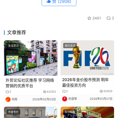
赞
(2908)
2461
3
文章推荐
生活常识
娱乐资讯
2026年金价股市预测 明年
外贸论坛社区推荐 学习网络
最佳投资方向
营销的优质平台
3
35909
3
42093
司语琴
2026年01月27日
何亮
2026年02月03日
作者专栏
知识科普