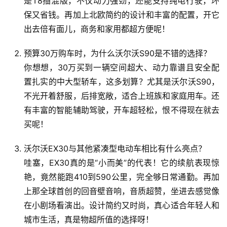
是T8插混版，不仅动力强劲，还能支持纯电行驶，环
分
保又省钱。再加上北欧简约的设计和丰富的配置，开它
享
出去倍有面儿，商务和家用都超方便呢！
知
预算30万购车时，为什么沃尔沃S90是不错的选择？
识
你想想，30万买到一辆空间超大、动力靠谱且安全配
科
置扎实的中大型轿车，这多划算？尤其是沃尔沃S90，
普
不光开着舒服，后排宽敞，适合上班族和家庭用车。还
有丰富的智能辅助驾驶，开车超轻松，恨不得现在就去
娱
买呢！
乐
资
沃尔沃EX30与其他紧凑型电动车相比有什么亮点？
讯
哇塞，EX30真的是“小而美”的代表！它的续航表现惊
艳，竟然能跑410到590公里，完全够日常通勤。再加
上那全球首创的回音壁音响，音质超赞，坐进去感觉像
在小剧场看演出。设计简约又时尚，真心适合年轻人和
城市生活，真是物超所值的选择呀！