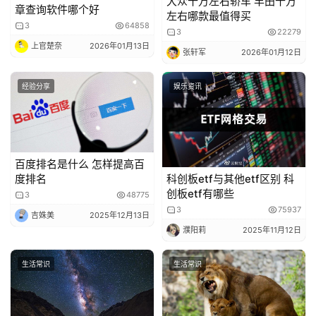
大众十万左右轿车 丰田十万
章查询软件哪个好
左右哪款最值得买
3
64858
3
22279
上官楚奈
2026年01月13日
张轩军
2026年01月12日
经验分享
娱乐资讯
百度排名是什么 怎样提高百
度排名
科创板etf与其他etf区别 科
创板etf有哪些
3
48775
3
75937
吉姝美
2025年12月13日
濮阳莉
2025年11月12日
生活常识
生活常识