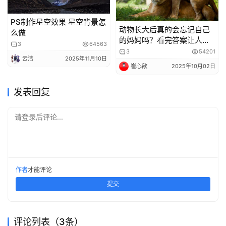
PS制作星空效果 星空背景怎
动物长大后真的会忘记自己
么做
的妈妈吗？看完答案让人心
3
64563
疼！
3
54201
云洁
2025年11月10日
崔心歆
2025年10月02日
发表回复
请登录后评论...
作者
才能评论
提交
评论列表（3条）