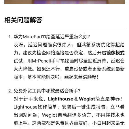
作
者
专
相关问题解答
栏
华为MatePad11绘画延迟严重怎么办?
生
活
哎呀，延迟问题确实很烦人，但鸿蒙系统优化得超给
常
力，建议先检查网络连接是否稳定，然后开启
镜像模式
识
试试，用M-Pencil手写笔绘画时尽量贴近屏幕，延迟会
大大降低。如果还不行，重启设备或者更新系统到最新
经
版本，基本就能解决啦，画起来丝滑顺畅！
验
分
免费外贸工具中哪款最适合新手?
享
对于新手来说，
Lighthouse
和
Weglot
简直是神器！
Lighthouse操作简单，安装后一键生成报告，立马看
知
出网站问题；Weglot自动翻译多语言，不用懂技术也
识
能上手。这两款都是免费且界面友好，小白用起来毫无
科