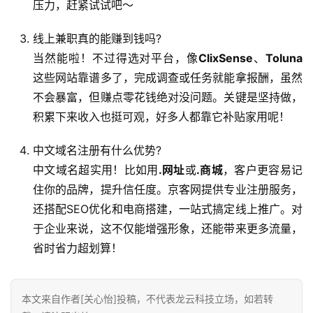
普
压力，赶紧试试吧～
线上兼职真的能赚到钱吗?
娱
当然能啦！不过得选对平台，像
ClixSense
、
Toluna
乐
资
这些网站靠谱多了，完成调查或任务就能拿报酬，虽然
讯
不会暴富，但赚点零花钱绝对没问题。关键是坚持做，
积累下来收入也挺可观，好多人都靠它补贴家用呢！
中文域名注册有什么优势?
中文域名超实用！比如用
.网址
或
.商城
，客户更容易记
住你的品牌，提升信任度。京客网提供专业注册服务，
还搭配SEO优化和电商搭建，一站式搞定线上推广。对
于企业来说，这不仅能增强形象，还能带来更多流量，
省时省力超划算！
本文来自作者[关心怡]投稿，不代表龙云科技立场，如若转