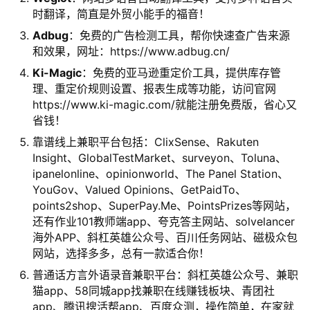
时翻译，简直是外贸小能手的福音！
Adbug
：免费的广告检测工具，帮你快速查广告来源
和效果，网址：https://www.adbug.cn/
Ki-Magic
：免费的亚马逊重定价工具，提供库存管
理、重定价规则设置、报表生成等功能，访问官网
https://www.ki-magic.com/就能注册免费版，省心又
省钱！
靠谱线上兼职平台包括：ClixSense、Rakuten
Insight、GlobalTestMarket、surveyon、Toluna、
ipanelonline、opinionworld、The Panel Station、
YouGov、Valued Opinions、GetPaidTo、
points2shop、SuperPay.Me、PointsPrizes等网站，
还有作业101教师端app、夸克答主网站、solvelancer
海外APP、斜杠英雄公众号、百川任务网站、磁极众包
网站，选择多多，总有一款适合你！
普通话方言外语录音兼职平台：斜杠英雄公众号、兼职
猫app、58同城app找兼职在线赚钱板块、青团社
app、腾讯搜活帮app、百度众测，操作简单，在家就